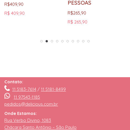
PESSOAS
R$
409,90
R$
265,90
R$ 409,90
R$ 265,90
Contato:
11 5183-7614
/
11 5181-8499
11 97543-1185
pedidos@delicious.com.br
Onde Estamos:
Rua Verbo Divino, 1083
Chácara Santo Antônio – São Paulo