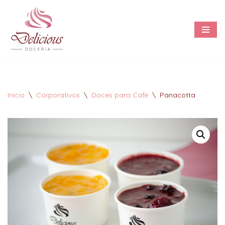
Pular
para
o
conteúdo
Início
\
Corporativos
\
Doces para Café
\
Panacotta